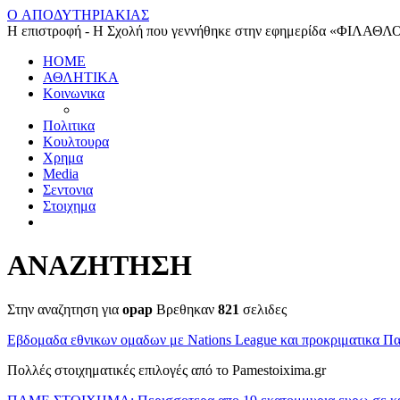
O ΑΠΟΔΥΤΗΡΙΑΚΙΑΣ
Η επιστροφή - Η Σχολή που γεννήθηκε στην εφημερίδα «ΦΙΛΑΘΛ
HOME
ΑΘΛΗΤΙΚΑ
Κοινωνικα
Πολιτικα
Κουλτουρα
Χρημα
Media
Σεντονια
Στοιχημα
ΑΝΑΖΗΤΗΣΗ
Στην αναζητηση για
opap
Βρεθηκαν
821
σελιδες
Εβδομαδα εθνικων ομαδων με Nations League και προκριματικα 
Πολλές στοιχηματικές επιλογές από το Pamestoixima.gr