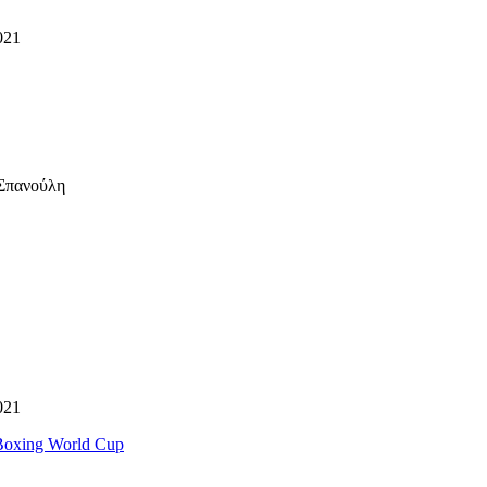
021
 Σπανούλη
021
Boxing World Cup