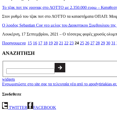
Το τζακ ποτ της χρονιας στο ΛΟΤΤΟ με 2.350.000 ευρω – Καταθεσ
Στον ρυθμό του τζακ ποτ στο ΛΟΤΤΟ τα καταστήματα ΟΠΑΠ: Μοιρ
Ο λορδος Sebastian Coe νεο μελος του Διοικητικου Συμβουλιου τ
Λουκέρνη, 17 Σεπτεμβρίου, 2021 – Ο τέσσερις φορές χρυσός ολυμπ
Προηγουμενα
15
16
17
18
19
20
21
22
23
24
25
26
27
28
29
30
31
ΑΝΑΖΗΤΗΣΗ
widgets
Ενσωματώστε στο site σας τα τελευταία νέα από το apodytiriakias.gr.
Συνδεθειτε
TWITTER
FACEBOOK