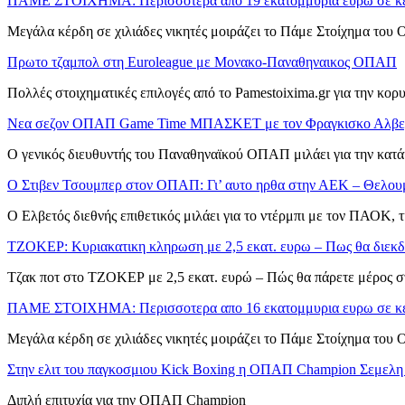
ΠΑΜΕ ΣΤΟΙΧΗΜΑ: Περισσοτερα απο 19 εκατομμυρια ευρω σε κερ
Μεγάλα κέρδη σε χιλιάδες νικητές μοιράζει το Πάμε Στοίχημα του 
Πρωτο τζαμπολ στη Euroleague με Μονακο-Παναθηναικος ΟΠΑΠ
Πολλές στοιχηματικές επιλογές από το Pamestoixima.gr για την κο
Νεα σεζον ΟΠΑΠ Game Time ΜΠΑΣΚΕΤ με τον Φραγκισκο Αλβε
Ο γενικός διευθυντής του Παναθηναϊκού ΟΠΑΠ μιλάει για την κατά
Ο Στιβεν Τσουμπερ στον ΟΠΑΠ: Γι’ αυτο ηρθα στην ΑΕΚ – Θελου
Ο Ελβετός διεθνής επιθετικός μιλάει για το ντέρμπι με τον ΠΑΟΚ, 
ΤΖΟΚΕΡ: Κυριακατικη κληρωση με 2,5 εκατ. ευρω – Πως θα διεκδι
Τζακ ποτ στο ΤΖΟΚΕΡ με 2,5 εκατ. ευρώ – Πώς θα πάρετε μέρος 
ΠΑΜΕ ΣΤΟΙΧΗΜΑ: Περισσοτερα απο 16 εκατομμυρια ευρω σε κερ
Μεγάλα κέρδη σε χιλιάδες νικητές μοιράζει το Πάμε Στοίχημα του 
Στην ελιτ του παγκοσμιου Kick Boxing η ΟΠΑΠ Champion Σεμελη 
Διπλή επιτυχία για την ΟΠΑΠ Champion