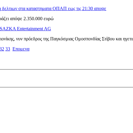
η δελτιων στα καταστηματα ΟΠΑΠ εως τις 21:30 αποψε
άζει απόψε 2.350.000 ευρώ
ης SAZKA Entertainment AG
ιονίκης, νυν πρόεδρος της Παγκόσμιας Ομοσπονδίας Στίβου και ηγετ
32
33
Επομενα