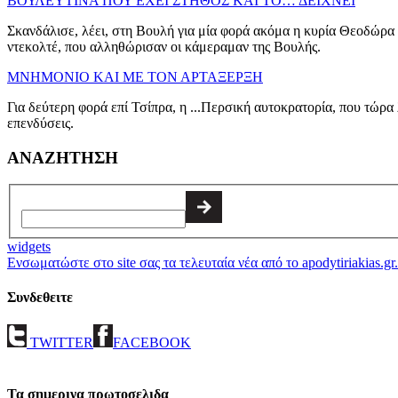
ΒΟΥΛΕΥΤΙΝΑ ΠΟΥ ΕΧΕΙ ΣΤΗΘΟΣ ΚΑΙ ΤΟ… ΔΕΙΧΝΕΙ
Σκανδάλισε, λέει, στη Βουλή για μία φορά ακόμα η κυρία Θεοδώρα
ντεκολτέ, που αλληθώρισαν οι κάμεραμαν της Βουλής.
ΜΝΗΜΟΝΙΟ ΚΑΙ ΜΕ ΤΟΝ ΑΡΤΑΞΕΡΞΗ
Για δεύτερη φορά επί Τσίπρα, η ...Περσική αυτοκρατορία, που τώρα
επενδύσεις.
ΑΝΑΖΗΤΗΣΗ
widgets
Ενσωματώστε στο site σας τα τελευταία νέα από το apodytiriakias.gr.
Συνδεθειτε
TWITTER
FACEBOOK
Τα σημερινα πρωτοσελιδα