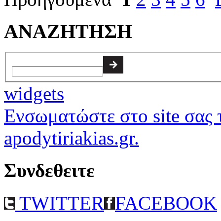
ΑΝΑΖΗΤΗΣΗ
widgets
Ενσωματώστε στο site σας τ
apodytiriakias.gr.
Συνδεθειτε
TWITTER
FACEBOOK