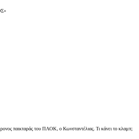
ΟΣ»
2χρονος παικταράς του ΠΑΟΚ, ο Κωνσταντέλιας. Τι κάνει το κλαμπ;