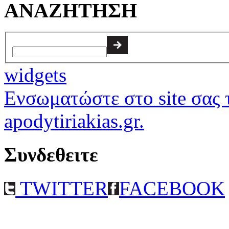
ΑΝΑΖΗΤΗΣΗ
widgets
Ενσωματώστε στο site σας τ
apodytiriakias.gr.
Συνδεθειτε
TWITTER
FACEBOOK