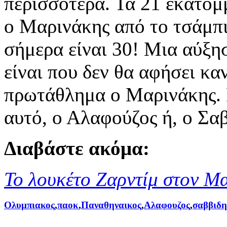
περισσότερα. Τα 21 εκατομ
ο Μαρινάκης από το τσάμπι
σήμερα είναι 30! Μια αύξη
είναι που δεν θα αφήσει κα
πρωτάθλημα ο Μαρινάκης. Π
αυτό, ο Αλαφούζος ή, ο Σαβ
Διαβάστε ακόμα:
Το λουκέτο Ζαρντίμ στον Μ
Ολυμπιακος
,
παοκ
,
Παναθηναικος
,
Αλαφουζος
,
σαββιδη