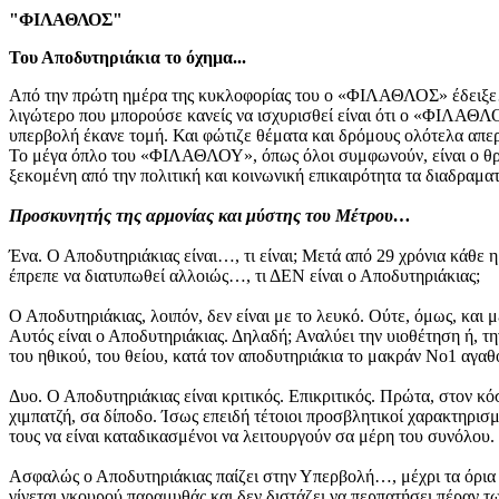
"ΦΙΛΑΘΛΟΣ"
Του Αποδυτηριάκια το όχημα...
Από την πρώτη ημέρα της κυκλοφορίας του ο «ΦΙΛΑΘΛΟΣ» έδειξε…,
λιγώτερο που μπορούσε κανείς να ισχυρισθεί είναι ότι ο «ΦΙΛΑΘΛΟ
υπερβολή έκανε τομή. Και φώτιζε θέματα και δρόμους ολότελα απ
Το μέγα όπλο του «ΦΙΛΑΘΛΟΥ», όπως όλοι συμφωνούν, είναι ο θρυλ
ξεκομένη από την πολιτική και κοινωνική επικαιρότητα τα διαδραμα
Προσκυνητής της αρμονίας και μύστης του Μέτρου…
Ένα. Ο Αποδυτηριάκιας είναι…, τι είναι; Μετά από 29 χρόνια κάθε 
έπρεπε να διατυπωθεί αλλοιώς…, τι ΔΕΝ είναι ο Αποδυτηριάκιας;
Ο Αποδυτηριάκιας, λοιπόν, δεν είναι με το λευκό. Ούτε, όμως, και 
Αυτός είναι ο Αποδυτηριάκιας. Δηλαδή; Αναλύει την υιοθέτηση ή, τη
του ηθικού, του θείου, κατά τον αποδυτηριάκια το μακράν Νο1 αγαθό
Δυο. Ο Αποδυτηριάκιας είναι κριτικός. Επικριτικός. Πρώτα, στον κ
χιμπατζή, σα δίποδο. Ίσως επειδή τέτοιοι προσβλητικοί χαρακτηρισμ
τους να είναι καταδικασμένοι να λειτουργούν σα μέρη του συνόλου.
Ασφαλώς ο Αποδυτηριάκιας παίζει στην Υπερβολή…, μέχρι τα όρια τη
γίνεται γκουρού παραμυθάς και δεν διστάζει να περπατήσει πέραν τ