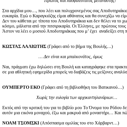
Πρώτος και λαοφιλέστατος μετανάστης!
Στα αρχίδια μου…, που λέει και πολυχρονεμένος σας Αποδυτηριάκιας
ευκαιρία. Εγώ ο Καραγκιόζης είμαι αθάνατος και θα συνεχίζω να εί
Δεν του κάθεται με τίποτα του Αποδυτηριάκια και δεν θέλει να το
κόσμο, μάλιστα από την πιτσιρικαρία. Οι Έλληνες, με πρώτους του
Άστον να λέει ο μοσιού Αποδυτηριάκιας που μ’ έχει αναδείξει σ
ΚΩΣΤΑΣ ΛΑΛΙΩΤΗΣ
(Γράφει από το βήμα της Βουλής…)
… Δεν είναι και μπαλκονάτος, όμως
Ναι, πράγματι έχω δηλώσει στη Βουλή και καταγράφηκε στα πρακτικ
σε μια αθλητική εφημερίδα μπορείς να διαβάζεις τις μείζονες αναλύ
ΟΥΜΠΕΡΤΟ ΕΚΟ
(Γράφει από τη βιβλιοθήκη του Βατικανού…)
Χωρίς την ευλογία των αρχικαντηλανάριων…
Εκτός από την κριτική του για το βιβλίο μου Το Όνομα του Ρόδου 
αυτόν μια εικόνα μοναχού, έξω και μακρυά από μοναστήρι… Και πώς
ΝΟΑΜ ΤΣΟΜΣΚΙ
(Απόσπασμα ομιλίας του στο Χάρβαρντ…)