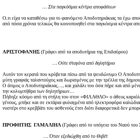
… Στα παγκόσμια κέντρα αποφάσεων
Ο,τι είχα να καταθέσω για το φαινόμενο Αποδυτηριάκιας τα έχω απ
από πόσα χρόνια τελικώς θα κοινοποιηθεί στα παγκόσμια κέντρα απ
ΑΡΙΣΤΟΦΑΝΗΣ
(Γράφει από τα αποδυτήρια της Επιδαύρου)
… Ούτε σταγόνα από δηλητήριο
Αυτόν τον κερατά που κρύβεται πίσω από τα ψευδώνυμο Ο Αποδυτηρ
μύτη γραφιάς ταλαντούχος και δωρισμένος με την τρέλλα της δημιου
Ο άτιμος ο Αποδυτηριάκιας…, και χαλάλι του όσα πήρε και από μέν
την κολυμπήθρα των δηλητήριων…
Πήδηξε κόσμο από τη στήλη του στον «ΦΙΛΑΘΛΟ» ο άθεος καριόλης,
γένους, μπήκε και σε εκτάρια φυλαγμένα από ηλεκτροφόρα καλώδια
νυστέρι στο κρεββάτι του ασθενούς έτσι διότι διαφορετικά δεν μπο
ΠΡΟΦΗΤΗΣ ΓΑΜΑΛΙΗΛ
(Γράφει από το υπόγειο του Ναού του
… Όταν εξεδιώχθη από το Θιβέτ