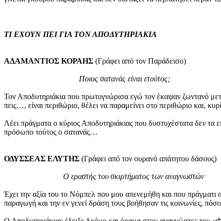
ΤΙ ΕΧΟΥΝ ΠΕΙ ΓΙΑ ΤΟΝ ΑΠΟΔΥΤΗΡΙΑΚΙΑ
ΑΔΑΜΑΝΤΙΟΣ ΚΟΡΑΗΣ
(Γράφει από τον Παράδεισο)
Ποιος σατανάς είναι ετούτος;
Τον Αποδυτηριάκια που πρωτογνώρισα εγώ τον έκαψαν ζωντανό μετά 
πεις…, είναι περιθώριο, θέλει να παραμείνει στο περιθώριο και, κυρ
Λέει πράγματα ο κύριος Αποδυτηριάκιας που δυστυχέστατα δεν τα εί
πρόσωπο τούτος ο σατανάς…
ΟΔΥΣΣΕΑΣ ΕΛΥΤΗΣ
(Γράφει από τον ουρανό απάτητου δάσους)
Ο εραστής του σκιρτήματος των αναγνωστών
Έχει την αξία του το Νόμπελ που μου απενεμήθη και που πράγματι α
παραγωγή και την εν γενεί δράση τους βοήθησαν τις κοινωνίες, πόσ
Ο Αποδυτηριάκιας έδειξε δρόμο και όραμα στου αναγνώστες του «Φ