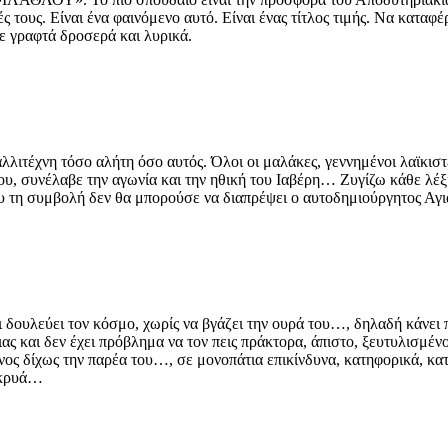
ές τους. Είναι ένα φαινόμενο αυτό. Είναι ένας τίτλος τιμής. Να καταφ
ε γραφτά δροσερά και λυρικά.
ιτέχνη τόσο αλήτη όσο αυτός. Όλοι οι μαλάκες, γεννημένοι λαϊκιστέ
 μου, συνέλαβε την αγωνία και την ηθική του Ιαβέρη… Ζυγίζω κάθε λ
ου τη συμβολή δεν θα μπορούσε να διαπρέψει ο αυτοδημιούργητος Αγι
ι δουλεύει τον κόσμο, χωρίς να βγάζει την ουρά του…, δηλαδή κάνει
ας και δεν έχει πρόβλημα να τον πεις πράκτορα, άπιστο, ξευτυλισμέ
νος δίχως την παρέα του…, σε μονοπάτια επικίνδυνα, κατηφορικά, κα
μακρυά…