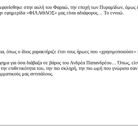
φανίσθηκε στην αυλή του Φαραώ, την εποχή των Πυραμίδων, όμως έγι
στην εφημερίδα «ΦΙΛΑΘΛΟΣ» μας είναι αδιάφορος… Το εννοώ.
α, όπως ο ίδιος χαρακτήριζε έτσι τους ήρωες που «χρησιμοποιούσε» 
άσχημα για όσα διάβαζα σε βάρος του Ανδρέα Παπανδρέου… Όπως, ελπ
σα την επιθετικότητα του, την πιο σκληρή, την πιο ωμή που γνώρισα σα
ομματικούς μας αντιπάλους.