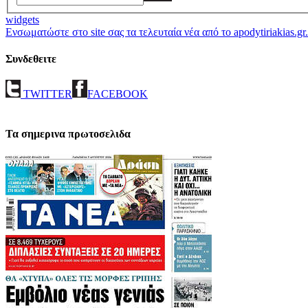
widgets
Ενσωματώστε στο site σας τα τελευταία νέα από το apodytiriakias.gr.
Συνδεθειτε
TWITTER
FACEBOOK
Τα σημερινα πρωτοσελιδα