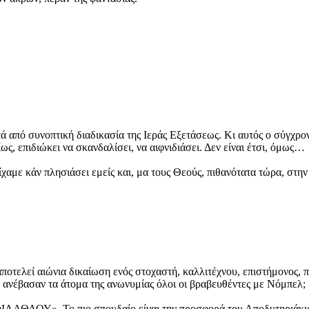
από συνοπτική διαδικασία της Ιεράς Εξετάσεως. Κι αυτός ο σύγχρον
ίως, επιδιώκει να σκανδαλίσει, να αιφνιδιάσει. Δεν είναι έτσι, όμως…
χαμε κάν πλησιάσει εμείς και, μα τους Θεούς, πιθανότατα τώρα, στην
ποτελεί αιώνια δικαίωση ενός στοχαστή, καλλιτέχνου, επιστήμονος, 
ο ανέβασαν τα άτομα της ανωνυμίας όλοι οι βραβευθέντες με Νόμπελ;
ΙΛΑΘΛΟΥ». Το πιο σπουδαίο είναι την προσφορά του Αποδυτηριάκια τ