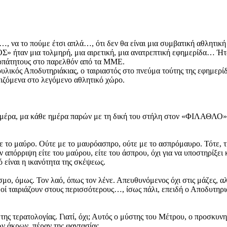
 να το πούμε έτσι απλά…, ότι δεν θα είναι μια συμβατική αθλητικ
Σ» ήταν μια τολμηρή, μια αιρετική, μια ανατρεπτική εφημερίδα… Ήτα
ερπάτητους στο παρελθόν από τα ΜΜΕ.
ικός Αποδυτηριάκιας, ο ταιριαστός στο πνεύμα τούτης της εφημερίδο
τιζόμενα στο λεγόμενο αθλητικό χώρο.
ημέρα, μα κάθε ημέρα παρών με τη δική του στήλη στον «ΦΙΛΑΘΛΟ» εί
με το μαύρο. Ούτε με το μαυρόασπρο, ούτε με το ασπρόμαυρο. Τότε, τι
ν απόρριψη είτε του μαύρου, είτε του άσπρου, όχι για να υποστηρίξει
 είναι η ικανότητα της σκέψεως.
όσμο, όμως. Τον λαό, όπως τον λένε. Απευθυνόμενος όχι στις μάζες, 
οί ταιριάζουν στους περισσότερους…, ίσως πάλι, επειδή ο Αποδυτηριά
ς τερατολογίας. Γιατί, όχι; Αυτός ο μύστης του Μέτρου, ο προσκυνη
ων άκρων, πέραν της φαντασίας.