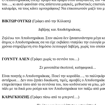
του…, κι αυτό φαινόταν στις απίστευτα μαγικές, μεθυστικές επιστολ
καλαμάρι, να τους κάνει υμνογράφους! Να επικοινωνούν μαζύ του μ
ΒΙΚΤΩΡ ΟΥΓΚΩ
(Γράφει από την Κόλαση)
Ιαβέρης και Αποδυτηριάκιας.
Ζηλέυω τον Αποδυτηριάκια. Στον αιώνα δεν ξανασυνάντησα μέγα καλλ
άτιμος ο Αποδυτηριάκιας σα να είχε εκβιάσει νταηλίκι την ευλογία
χρόνια στηριζόμενη στο δημόσιο λειτουργό Ιαβέρη, χωρίς του οποί
ΓΟΥΝΤΥ ΑΛΕΝ
(Γράφει χωρίς το σεντόνι του…)
Σε μονοπάτια σκοτεινά, κατηφορικά…
Είναι ποιητής ο Αποδυτηριάκιας. Ποιεί την κοροϊδία…, το παλληκάρ
αντιήρωα… Δεν σου ζητάει δικαίωση, τιμές, αμοιβές ο Αποδυτηριάκι
επηρεάστηκα τόσο από τα σεντόνια του, που κινδύνευσα να μπω, μό
πάλι με τα δικά μου ρούχα και τον Αποδυτηριάκια τον παίζω από 
ΚΑΡΑΓΚΙΟΖΗΣ
(Γράφει πίσω από το μπερντέ…)