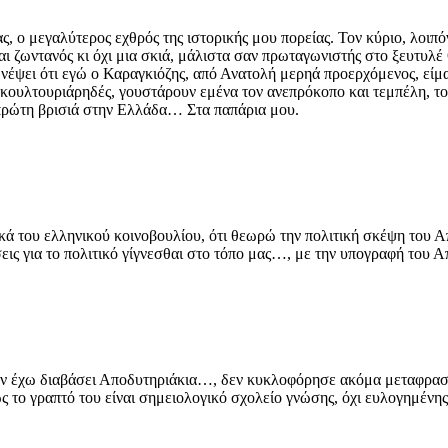
, ο μεγαλύτερος εχθρός της ιστορικής μου πορείας. Τον κύριο, λοιπό
μαι ζωντανός κι όχι μια σκιά, μάλιστα σαν πρωταγωνιστής στο ξευτυλ
 χωνέψει ότι εγώ ο Καραγκιόζης, από Ανατολή μερηά προερχόμενος, εί
ς κουλτουριάρηδές, γουστάρουν εμένα τον ανεπρόκοπο και τεμπέλη, το
τη πρώτη βρισιά στην Ελλάδα… Στα παπάρια μου.
ά του ελληνικού κοινοβουλίου, ότι θεωρώ την πολιτική σκέψη του Απ
σεις για το πολιτικό γίγνεσθαι στο τόπο μας…, με την υπογραφή του Α
δεν έχω διαβάσει Αποδυτηριάκια…, δεν κυκλοφόρησε ακόμα μεταφρασμέ
 το γραπτό του είναι σημειολογικό σχολείο γνώσης, όχι ευλογημένης