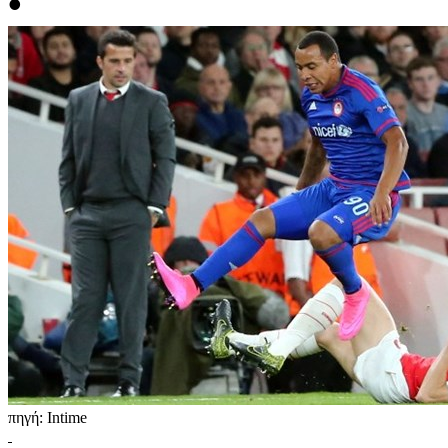
•
πηγή: Intime