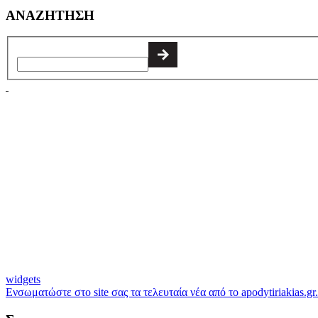
ΑΝΑΖΗΤΗΣΗ
widgets
Ενσωματώστε στο site σας τα τελευταία νέα από το apodytiriakias.gr.