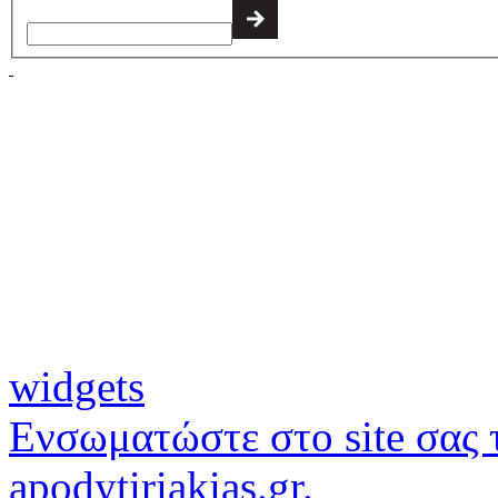
widgets
Ενσωματώστε στο site σας τ
apodytiriakias.gr.