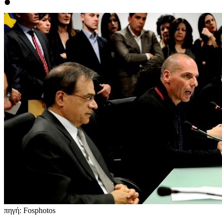
•
πηγή: Fosphotos