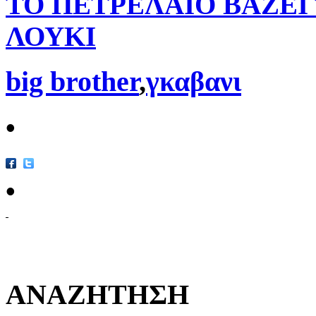
ΤΟ ΠΕΤΡΕΛΑΙΟ ΒΑΖΕΙ
ΛΟΥΚΙ
big brother
,
γκαβανι
•
•
ΑΝΑΖΗΤΗΣΗ