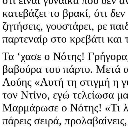
ότι είναι γυναίκα που δεν α
κατεβάζει το βρακί, ότι δεν
ζητήσεις, γουστάρει, ρε παι
παρτεναίρ στο κρεβάτι και τ
Τα ‘χασε ο Νότης! Γρήγορα
βαβούρα του πάρτυ. Μετά α
Λούης «Αυτή τη στιγμή η γυ
τον Ντίνο, εγώ τελείωσα μ
Μαρμάρωσε ο Νότης! «Τι λε
πάρεις σειρά, προλαβαίνεις,