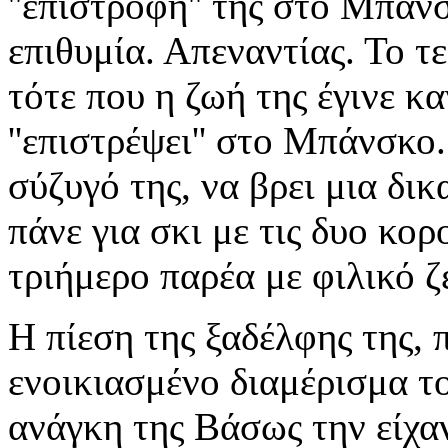
''επιστροφή'' της στο Μπάνσ
επιθυμία. Απεναντίας. Το τ
τότε που η ζωή της έγινε κ
''επιστρέψει'' στο Μπάνσκο.
σύζυγό της, να βρει μια δι
πάνε για σκι με τις δυο κο
τριήμερο παρέα με φιλικό ζ
Η πίεση της ξαδέλφης της, πο
ενοικιασμένο διαμέρισμα τ
ανάγκη της Βάσως την είχα