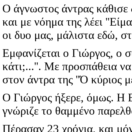
Ο άγνωστος άντρας κάθισε δί
και με νόημα της λέει ''Είμ
οι δυο μας, μάλιστα εδώ, στο
Εμφανίζεται ο Γιώργος, ο σ
κάτι;...''. Με προσπάθεια ν
στον άντρα της ''Ό κύριος με
Ο Γιώργος ήξερε, όμως. Η 
γνώριζε το θαμμένο παρελθ
Πέρασαν 23 χρόνια, και μό