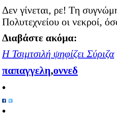
Δεν γίνεται, ρε! Τη συγνώμ
Πολυτεχνείου οι νεκροί, όσο
Διαβάστε ακόμα:
Η Τσιμτσιλή ψηφίζει Σύριζα
παπαγγελη
,
οννεδ
•
•