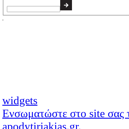
widgets
Ενσωματώστε στο site σας τ
apodytiriakias.gr.