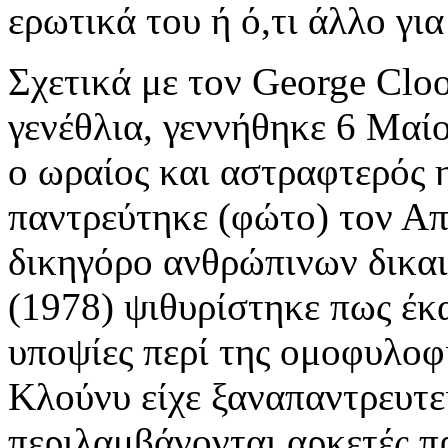
ερωτικά του ή ό,τι άλλο για
Σχετικά με τον George Cloo
γενέθλια, γεννήθηκε 6 Μαί
ο ωραίος και αστραφτερός η
παντρεύτηκε (φώτο) τον Απ
δικηγόρο ανθρώπινων δικα
(1978) ψιθυρίστηκε πως έκα
υποψίες περί της ομοφυλοφι
Κλούνυ είχε ξαναπαντρευτεί
περιλαμβάνονται αρκετές π