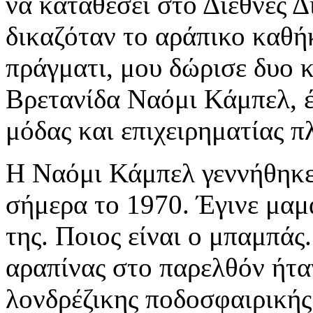
να καταθέσει στο Διεθνές Δ
δικαζόταν το αράπικο καθή
πράγματι, μου δώρισε δυο 
Βρετανίδα Ναόμι Κάμπελ, έ
μόδας και επιχειρηματίας π
Η Ναόμι Κάμπελ γεννήθηκε 
σήμερα το 1970. Έγινε μαμ
της. Ποιος είναι ο μπαμπάς. 
αραπίνας στο παρελθόν ήταν
λονδρέζικης ποδοσφαιρική