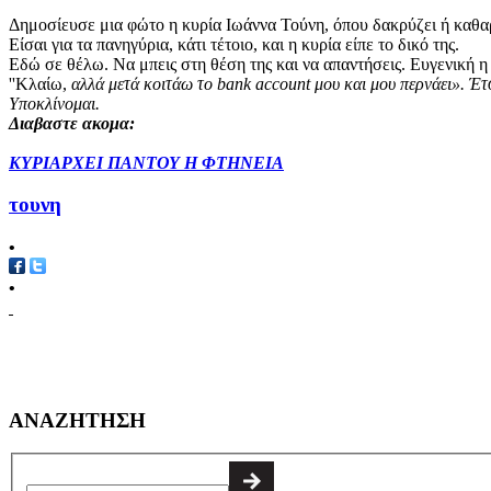
Δημοσίευσε μια φώτο η κυρία Ιωάννα Τούνη, όπου δακρύζει ή καθαρίζ
Είσαι για τα πανηγύρια, κάτι τέτοιο, και η κυρία είπε το δικό της.
Εδώ σε θέλω. Να μπεις στη θέση της και να απαντήσεις. Ευγενική 
''Κλαίω,
αλλά μετά κοιτάω το bank account μου και μου περνάει». Έτσ
Υποκλίνομαι.
Διαβαστε ακομα:
ΚΥΡΙΑΡΧΕΙ ΠΑΝΤΟΥ Η ΦΤΗΝΕΙΑ
τουνη
•
•
ΑΝΑΖΗΤΗΣΗ