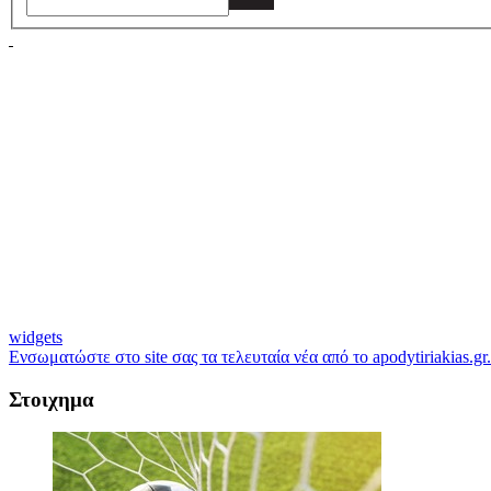
widgets
Ενσωματώστε στο site σας τα τελευταία νέα από το apodytiriakias.gr.
Στοιχημα