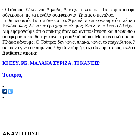
Ο Τσίπρας. Εδώ είναι. Δηλαδή; Δεν έχει τελειώσει. Τα ψωμιά του φ
σύγκρουση με τα μεγάλα συμφέροντα. Ώπατις ο μεγάλος.
Τι θα πει αυτό; Τίποτα δεν θα πει. Άμε λέμε και εννοούμε ό,τι λέμε
Βελόπουλος. Αέρα πατέρα χαρτοπόλεμος. Και δεν το λέει ο Αλέξης
Μη λησμονούμε ότι ο παίκτης ήταν και αντιπολίτευση και πρωθυπουρ
συμφέροντα και θα την κάνει τη δουλειά αύριο. Με το νέο κόμμα πο
Πλάκα κάνουμε; Ο Τσίπρας δεν κάνει πλάκα, κάνει το παιχνίδι του. Ά
σειρά να γίνει ο επόμενος. Όχι σαν σύριζα, όχι σαν αριστερός, αλλ
Διαβαστε ακομα:
ΚΙ ΕΣΥ, ΡΕ, ΜΑΛΑΚΑ ΣΥΡΙΖΑ, ΤΙ ΚΑΝΕΙΣ;
Τσιπρας
•
•
ΑΝΑΖΗΤΗΣΗ