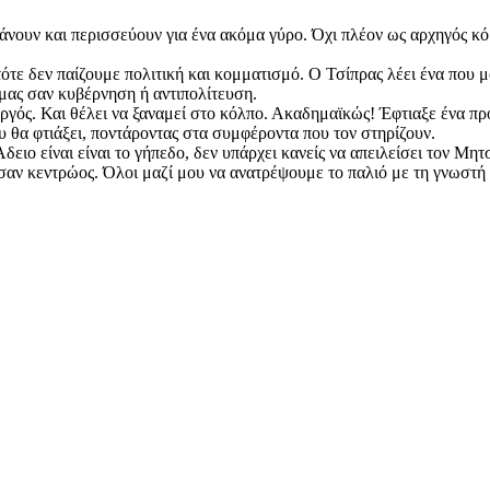
τάνουν και περισσεύουν για ένα ακόμα γύρο. Όχι πλέον ως αρχηγός κό
 τότε δεν παίζουμε πολιτική και κομματισμό. Ο Τσίπρας λέει ένα που μ
 μας σαν κυβέρνηση ή αντιπολίτευση.
γός. Και θέλει να ξαναμεί στο κόλπο. Ακαδημαϊκώς! Έφτιαξε ένα προ
υ θα φτιάξει, ποντάροντας στα συμφέροντα που τον στηρίζουν.
δειο είναι είναι το γήπεδο, δεν υπάρχει κανείς να απειλείσει τον Μη
ά σαν κεντρώος. Όλοι μαζί μου να ανατρέψουμε το παλιό με τη γνωστή