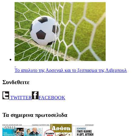
Το απολυτο της Αρσεναλ και το ξεσπασμα της Λιβερπουλ
Συνδεθειτε
TWITTER
FACEBOOK
Τα σημερινα πρωτοσελιδα