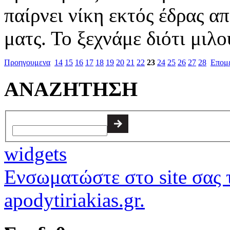
παίρνει νίκη εκτός έδρας α
ματς. Το ξεχνάμε διότι μιλού
Προηγουμενα
14
15
16
17
18
19
20
21
22
23
24
25
26
27
28
Επομ
ΑΝΑΖΗΤΗΣΗ
widgets
Ενσωματώστε στο site σας τ
apodytiriakias.gr.