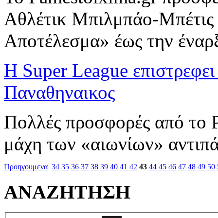
Αθλέτικ Μπιλμπάο-Μπέτις 
Αποτέλεσμα» έως την έναρ
Η Super League επιστρεφει
Παναθηναικος
Πολλές προσφορές από το P
μάχη των «αιωνίων» αντιπ
Προηγουμενα
34
35
36
37
38
39
40
41
42
43
44
45
46
47
48
49
50
ΑΝΑΖΗΤΗΣΗ