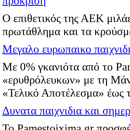
προκριση
Ο επιθετικός της ΑΕΚ μιλάε
πρωτάθλημα και τα κρούσμ
Μεγαλο ευρωπαικο παιχνιδι
Με 0% γκανιότα από το Pa
«ερυθρόλευκων» με τη Μάν
«Τελικό Αποτέλεσμα» έως τ
Δυνατα παιχνιδια και σημ
Το Pamestoixima.gr προσφ