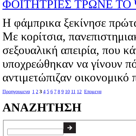
ΦΟΙΤΗΤΡΙΕΣ ΤΡΩΝΕ ΤΟ
Η φάμπρικα ξεκίνησε πρώτα 
Με κορίτσια, πανεπιστημιακ
σεξουαλική απειρία, που κ
υποχρεώθηκαν να γίνουν πό
αντιμετώπιζαν οικονομικό 
Προηγουμενα
1
2
3
4
5
6
7
8
9
10
11
12
Επομενα
ΑΝΑΖΗΤΗΣΗ