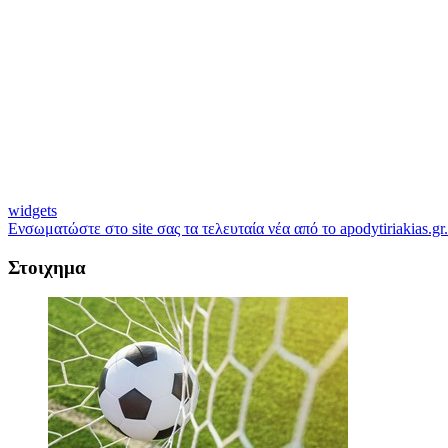
widgets
Ενσωματώστε στο site σας τα τελευταία νέα από το apodytiriakias.gr.
Στοιχημα