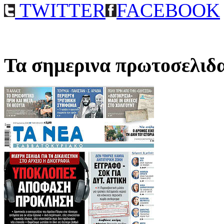
TWITTER
FACEBOOK
Τα σημερινα πρωτοσελιδ