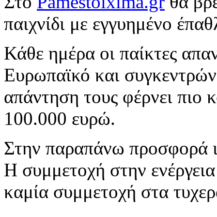
Στο
Pamestoixima.gr
θα βρε
παιχνίδι με εγγυημένο έπα
Κάθε ημέρα οι παίκτες απαν
Ευρωπαϊκό και συγκεντρών
απάντηση τους φέρνει πιο 
100.000 ευρώ.
Στην παραπάνω προσφορά ι
Η συμμετοχή στην ενέργεια 
καμία συμμετοχή στα τυχερ