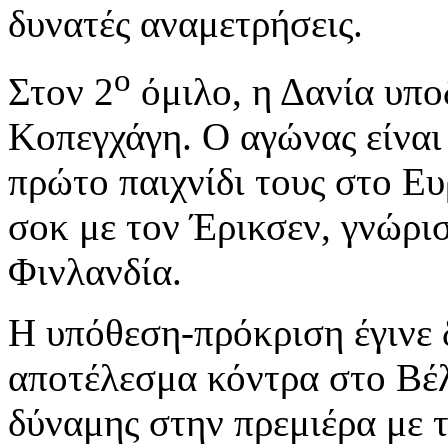
δυνατές αναμετρήσεις.
ο
Στον 2
όμιλο, η Δανία υπο
Κοπεγχάγη. Ο αγώνας είναι 
πρώτο παιχνίδι τους στο Ε
σοκ με τον Έρικσεν, γνώρισ
Φινλανδία.
Η υπόθεση-πρόκριση έγινε 
αποτέλεσμα κόντρα στο Βέλγ
δύναμης στην πρεμιέρα με τ