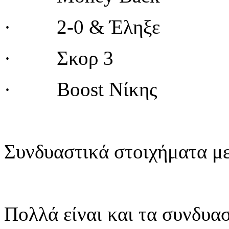
·
2-0 & Έληξε
·
Σκορ 3
·
Boost
Νίκης
Συνδυαστικά στοιχήματα με
Πολλά είναι και τα συνδυα