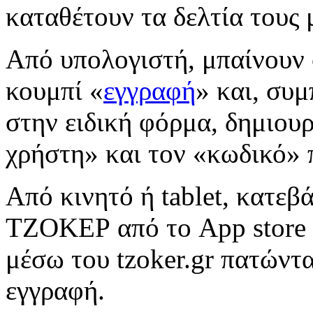
καταθέτουν τα δελτία τους μ
Από υπολογιστή, μπαίνουν
κουμπί
«
εγγραφή
» και, συ
στην ειδική φόρμα, δημιου
χρήστη» και τον «κωδικό» 
Από κινητό ή
tablet
, κατεβ
ΤΖΟΚΕΡ από το App store 
μέσω του tzoker.gr πατώντ
εγγραφή.