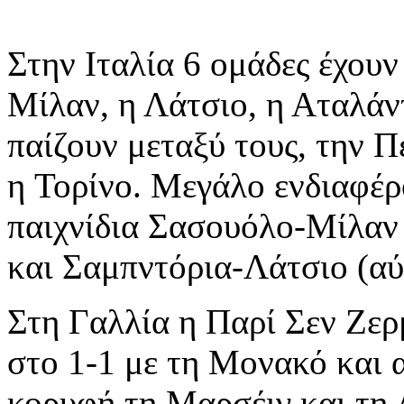
Στην Ιταλία 6 ομάδες έχουν
Μίλαν, η Λάτσιο, η Αταλάντ
παίζουν μεταξύ τους, την Π
η Τορίνο. Μεγάλο ενδιαφέρ
παιχνίδια Σασουόλο-Μίλαν 
και Σαμπντόρια-Λάτσιο (αύρ
Στη Γαλλία η Παρί Σεν Ζερ
στο 1-1 με τη Μονακό και 
κορυφή τη Μαρσέιγ και τη 