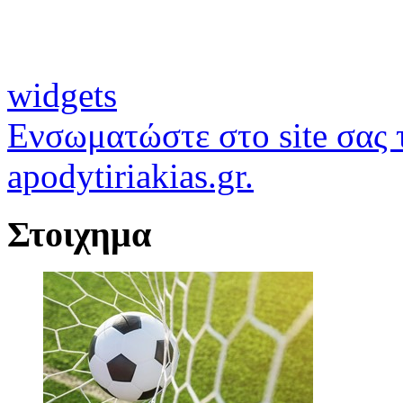
widgets
Ενσωματώστε στο site σας τ
apodytiriakias.gr.
Στοιχημα