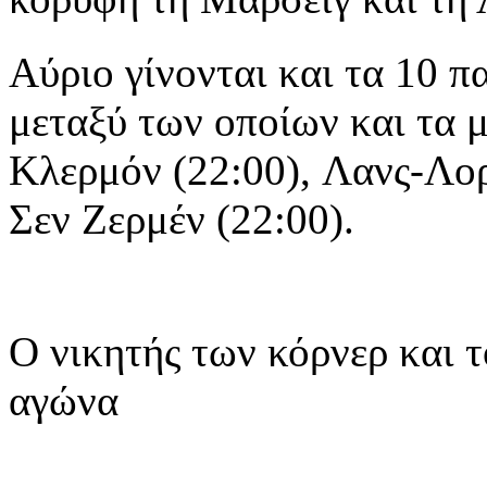
Αύριο γίνονται και τα 10 πα
μεταξύ των οποίων και τα 
Κλερμόν (22:00), Λανς-Λορ
Σεν Ζερμέν (22:00).
Ο νικητής των κόρνερ και 
αγώνα