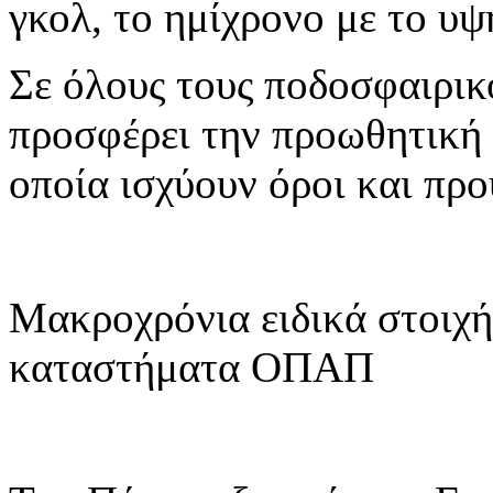
γκολ, το ημίχρονο με το υ
Σε όλους τους ποδοσφαιρικ
προσφέρει την προωθητική 
οποία ισχύουν όροι και προ
Μακροχρόνια ειδικά στοιχ
καταστήματα ΟΠΑΠ