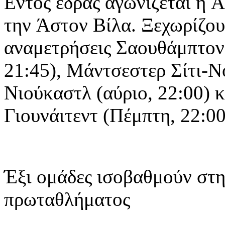
Εντός έδρας αγωνίζεται η Ά
την Άστον Βίλα. Ξεχωρίζου
αναμετρήσεις Σαουθάμπτον
21:45), Μάντσεστερ Σίτι-Ν
Νιούκαστλ (αύριο, 22:00) 
Γιουνάιτεντ (Πέμπτη, 22:00
Έξι ομάδες ισοβαθμούν στη
πρωταθλήματος