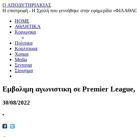
O ΑΠΟΔΥΤΗΡΙΑΚΙΑΣ
Η επιστροφή - Η Σχολή που γεννήθηκε στην εφημερίδα «ΦΙΛΑΘΛ
HOME
ΑΘΛΗΤΙΚΑ
Κοινωνικα
Πολιτικα
Κουλτουρα
Χρημα
Media
Σεντονια
Στοιχημα
Εμβολιμη αγωνιστικη σε Premier League, S
30/08/2022
•