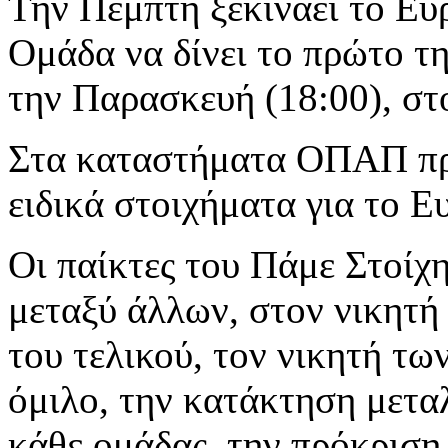
Την Πέμπτη ξεκινάει το Ευ
Ομάδα να δίνει το πρώτο τη
την Παρασκευή (18:00), στ
Στα καταστήματα ΟΠΑΠ πρ
ειδικά στοιχήματα για το 
Οι παίκτες του Πάμε Στοίχ
μεταξύ άλλων, στον νικητή
του τελικού, τον νικητή τω
όμιλο, την κατάκτηση μετα
κάθε ομάδας, την πρόκριση 