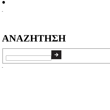
•
ΑΝΑΖΗΤΗΣΗ