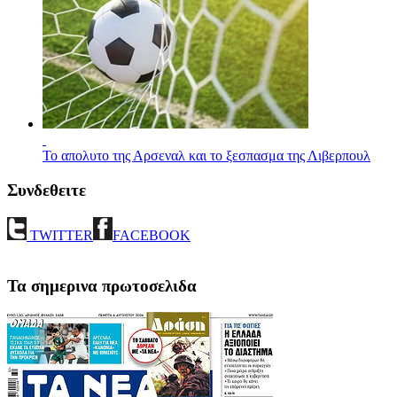
Το απολυτο της Αρσεναλ και το ξεσπασμα της Λιβερπουλ
Συνδεθειτε
TWITTER
FACEBOOK
Τα σημερινα πρωτοσελιδα