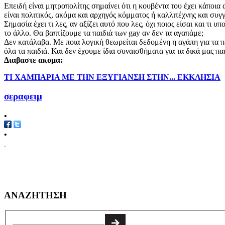
Επειδή είναι μητροπολίτης σημαίνει ότι η κουβέντα του έχει κάποια 
είναι πολιτικός, ακόμα και αρχηγός κόμματος ή καλλιτέχνης και συγ
Σημασία έχει τι λες, αν αξίζει αυτό που λες, όχι ποιος είσαι και τ
το άλλο. Θα βαπτίζουμε τα παιδιά των gay αν δεν τα αγαπάμε;
Δεν κατάλαβα. Με ποια λογική θεωρείται δεδομένη η αγάπη για τα παι
όλα τα παιδιά. Και δεν έχουμε ίδια συναισθήματα για τα δικά μας παι
Διαβαστε ακομα:
ΤΙ ΧΑΜΠΑΡΙΑ ΜΕ ΤΗΝ ΕΞΥΓΙΑΝΣΗ ΣΤΗΝ... ΕΚΚΛΗΣΙΑ
σεραφειμ
•
•
ΑΝΑΖΗΤΗΣΗ