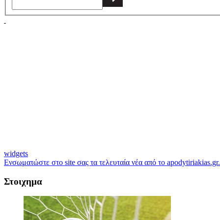
widgets
Ενσωματώστε στο site σας τα τελευταία νέα από το apodytiriakias.gr.
Στοιχημα