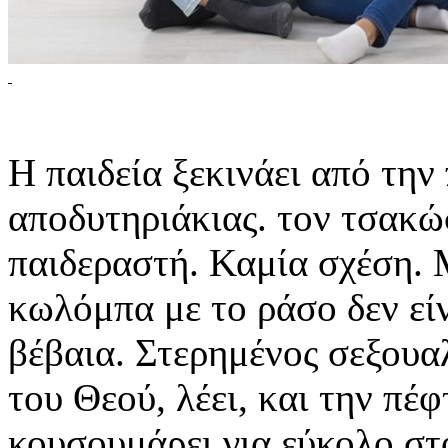
Η παιδεία ξεκινάει από την
αποδυτηριάκιας. τον τσακώσ
παιδεραστή. Καμία σχέση. 
κωλόμπα με το ράσο δεν είν
βέβαια. Στερημένος σεξουα
του Θεού, λέει, και την πέφτ
κουσουμάρει για εύκολο στ