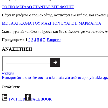
ΤΟ ΠΙΟ ΜΕΓΑΛΟ ΣΤΑΝΤΑΡ ΣΤΙΣ ΦΩΤΙΕΣ
Βάζει τη μπόμπα ο τρομοκράτης, ανατινάζει ένα κτήριο, και έρχεται 
ΜΕ ΤΑ ΑΓΚΑΘΙΑ ΤΟΥ ΜΑΖΙ ΤΟΝ ΕΦΑΓΕ Η ΜΑΡΜΑΓΚΑ
Σκάει η φωτιά και όλοι τρέχουνε και δεν φτάνουνε για να σωθούν, Άν
Προηγουμενα
1
2
3
4
5
6
7
Επομενα
ΑΝΑΖΗΤΗΣΗ
widgets
Ενσωματώστε στο site σας τα τελευταία νέα από το apodytiriakias.gr.
Συνδεθειτε
TWITTER
FACEBOOK