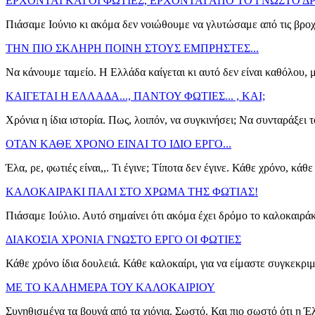
ΕΡΧΟΝΤΑΙ ΚΑΙ ΟΙ ΦΩΤΙΕΣ, ΕΡΧΟΝΤΑΙ ΑΠΟ ΤΟ ΓΝΩΣΤΟ 
Πιάσαμε Ιούνιο κι ακόμα δεν νοιώθουμε να γλυτώσαμε από τις βροχέ
ΤΗΝ ΠΙΟ ΣΚΛΗΡΗ ΠΟΙΝΗ ΣΤΟΥΣ ΕΜΠΡΗΣΤΕΣ...
Να κάνουμε ταμείο. Η Ελλάδα καίγεται κι αυτό δεν είναι καθόλου, μ
ΚΑΙΓΕΤΑΙ Η ΕΛΛΑΔΑ..., ΠΑΝΤΟΥ ΦΩΤΙΕΣ... , ΚΑΙ;
Χρόνια η ίδια ιστορία. Πως, λοιπόν, να συγκινήσει; Να συνταράξει τ
ΟΤΑΝ ΚΑΘΕ ΧΡΟΝΟ ΕΙΝΑΙ ΤΟ ΙΔΙΟ ΕΡΓΟ...
Έλα, ρε, φωτιές είναι,,. Τι έγινε; Τίποτα δεν έγινε. Κάθε χρόνο, κάθ
ΚΑΛΟΚΑΙΡΑΚΙ ΠΑΛΙ ΣΤΟ ΧΡΩΜΑ ΤΗΣ ΦΩΤΙΑΣ!
Πιάσαμε Ιούλιο. Αυτό σημαίνει ότι ακόμα έχει δρόμο το καλοκαιράκι
ΔΙΑΚΟΣΙΑ ΧΡΟΝΙΑ ΓΝΩΣΤΟ ΕΡΓΟ ΟΙ ΦΩΤΙΕΣ
Κάθε χρόνο ίδια δουλειά. Κάθε καλοκαίρι, για να είμαστε συγκεκριμ
ΜΕ ΤΟ ΚΑΛΗΜΕΡΑ ΤΟΥ ΚΑΛΟΚΑΙΡΙΟΥ
Συνηθισμένα τα βουνά από τα χιόνια. Σωστό. Και πιο σωστό ότι η Έλ