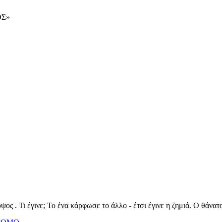
ΟΣ»
ψος . Τι έγινε; Το ένα κάρφωσε το άλλο - έτσι έγινε η ζημιά. Ο θάνατο