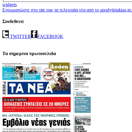
widgets
Ενσωματώστε στο site σας τα τελευταία νέα από το apodytiriakias.gr.
Συνδεθειτε
TWITTER
FACEBOOK
Τα σημερινα πρωτοσελιδα